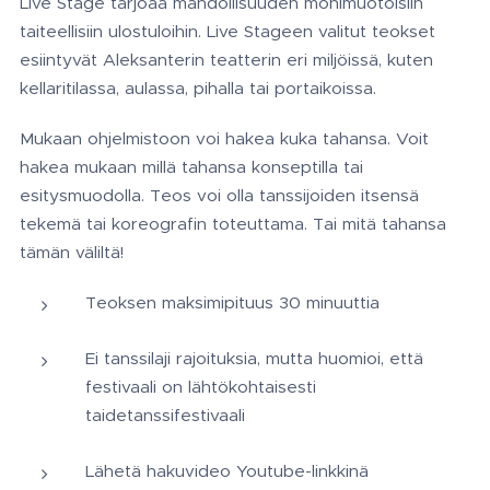
Live Stage tarjoaa mahdollisuuden monimuotoisiin
taiteellisiin ulostuloihin. Live Stageen valitut teokset
esiintyvät Aleksanterin teatterin eri miljöissä, kuten
kellaritilassa, aulassa, pihalla tai portaikoissa.
Mukaan ohjelmistoon voi hakea kuka tahansa. Voit
hakea mukaan millä tahansa konseptilla tai
esitysmuodolla. Teos voi olla tanssijoiden itsensä
tekemä tai koreografin toteuttama. Tai mitä tahansa
tämän väliltä!
Teoksen maksimipituus 30 minuuttia
Ei tanssilaji rajoituksia, mutta huomioi, että
festivaali on lähtökohtaisesti
taidetanssifestivaali
Lähetä hakuvideo Youtube-linkkinä