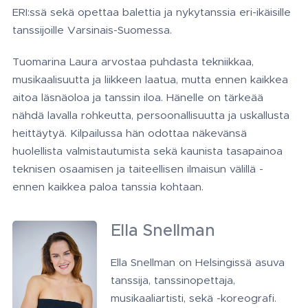
ERI:ssä sekä opettaa balettia ja nykytanssia eri-ikäisille
tanssijoille Varsinais-Suomessa.
Tuomarina Laura arvostaa puhdasta tekniikkaa,
musikaalisuutta ja liikkeen laatua, mutta ennen kaikkea
aitoa läsnäoloa ja tanssin iloa. Hänelle on tärkeää
nähdä lavalla rohkeutta, persoonallisuutta ja uskallusta
heittäytyä. Kilpailussa hän odottaa näkevänsä
huolellista valmistautumista sekä kaunista tasapainoa
teknisen osaamisen ja taiteellisen ilmaisun välillä -
ennen kaikkea paloa tanssia kohtaan.
Ella Snellman
Ella Snellman on Helsingissä asuva
tanssija, tanssinopettaja,
musikaaliartisti, sekä -koreografi.