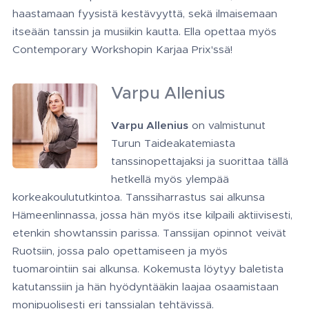
haastamaan fyysistä kestävyyttä, sekä ilmaisemaan
itseään tanssin ja musiikin kautta. Ella opettaa myös
Contemporary Workshopin Karjaa Prix'ssä!
Varpu Allenius
Varpu Allenius
on valmistunut
Turun Taideakatemiasta
tanssinopettajaksi ja suorittaa tällä
hetkellä myös ylempää
korkeakoulututkintoa. Tanssiharrastus sai alkunsa
Hämeenlinnassa, jossa hän myös itse kilpaili aktiivisesti,
etenkin showtanssin parissa. Tanssijan opinnot veivät
Ruotsiin, jossa palo opettamiseen ja myös
tuomarointiin sai alkunsa. Kokemusta löytyy baletista
katutanssiin ja hän hyödyntääkin laajaa osaamistaan
monipuolisesti eri tanssialan tehtävissä.