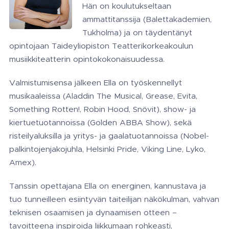
Hän on koulutukseltaan
ammattitanssija (Balettakademien,
Tukholma) ja on täydentänyt
opintojaan Taideyliopiston Teatterikorkeakoulun
musiikkiteatterin opintokokonaisuudessa.
Valmistumisensa jälkeen Ella on työskennellyt
musikaaleissa (Aladdin The Musical, Grease, Evita,
Something Rotten!, Robin Hood, Snövit), show- ja
kiertuetuotannoissa (Golden ABBA Show), sekä
risteilyaluksilla ja yritys- ja gaalatuotannoissa (Nobel-
palkintojenjakojuhla, Helsinki Pride, Viking Line, Lyko,
Amex).
Tanssin opettajana Ella on energinen, kannustava ja
tuo tunneilleen esiintyvän taiteilijan näkökulman, vahvan
teknisen osaamisen ja dynaamisen otteen –
tavoitteena inspiroida liikkumaan rohkeasti,