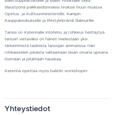
Balettioppilaitokselle ja Ballet Finlandille sekä
tilaustyönä paikkasidonnaisia teoksia muun muassa
Opetus- ja Kulttuuriministeriölle, Kampin
Kauppakeskukselle ja lifestylebrändi Balmuirille.
Tanssi on Katerinalle intohimo, ja rohkeus heittäytyä
tanssin vietäväksi on hänen mielestään yksi
tärkeimmistä taidoista tanssijan ammatissa. Hän
rohkaiseekin jokaista valtaamaan lavan omana upeana
itsenään ja pitämään hauskaa.
Katerina opettaa myös baletin workshopin!
Yhteystiedot