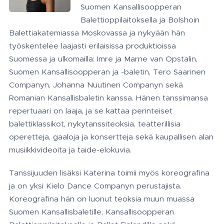
Suomen Kansallisoopperan
Balettioppilaitoksella ja Bolshoin
Balettiakatemiassa Moskovassa ja nykyään hän
työskentelee laajasti erilaisissa produktioissa
Suomessa ja ulkomailla: Imre ja Marne van Opstalin,
Suomen Kansallisoopperan ja -baletin, Tero Saarinen
Companyn, Johanna Nuutinen Companyn sekä
Romanian Kansallisbaletin kanssa. Hänen tanssimansa
repertuaari on laaja, ja se kattaa perinteiset
balettiklassikot, nykytanssiteoksia, teatterillisia
operetteja, gaaloja ja konsertteja sekä kaupallisen alan
musiikkivideoita ja taide-elokuvia.
Tanssijuuden lisäksi Katerina toimii myös koreografina
ja on yksi Kielo Dance Companyn perustajista.
Koreografina hän on luonut teoksia muun muassa
Suomen Kansallisbaletille, Kansallisoopperan