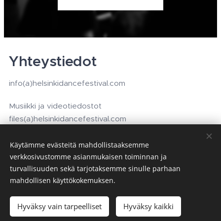
Yhteystiedot
info(a)helsinkidancefestival.com
Musiikki ja videotiedostot
files(a)helsinkidancefestival.com
Instagram (a)helsinkidancefestival
Käytämme evästeitä mahdollistaaksemme
verkkosivustomme asianmukaisen toiminnan ja
turvallisuuden sekä tarjotaksemme sinulle parhaan
mahdollisen käyttökokemuksen.
Evästeet
Kielet
Hyväksy vain tarpeelliset
Hyväksy kaikki
English
Suomi